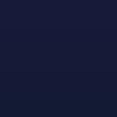
通过平台共享资源，提高利用率