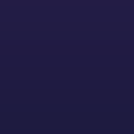
数字出版
利用数字技术制作和发布出版物