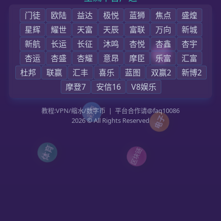
首页
关于我们
新闻资讯